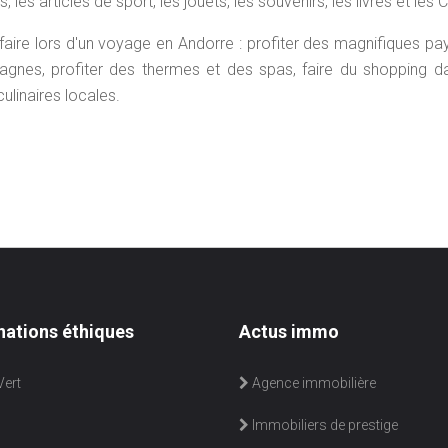
les articles de sport, les jouets, les souvenirs, les livres et les C
 faire lors d'un voyage en Andorre : profiter des magnifiques p
tagnes, profiter des thermes et des spas, faire du shopping d
ulinaires locales.
nations éthiques
Actus immo
ert
Agence immobilière
Immobiliers de prestige