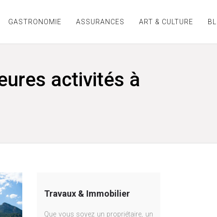
GASTRONOMIE
ASSURANCES
ART & CULTURE
B
eures activités à
Travaux & Immobilier
Que vous soyez un propriétaire, un