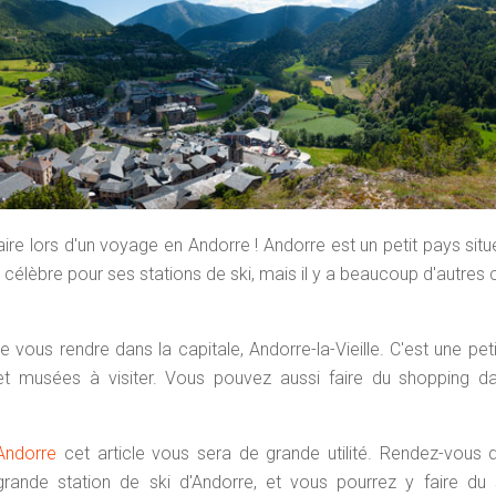
faire lors d'un voyage en Andorre ! Andorre est un petit pays situ
t célèbre pour ses stations de ski, mais il y a beaucoup d'autres
ous rendre dans la capitale, Andorre-la-Vieille. C'est une petit
musées à visiter. Vous pouvez aussi faire du shopping da
Andorre
cet article vous sera de grande utilité. Rendez-vous 
 grande station de ski d'Andorre, et vous pourrez y faire du 