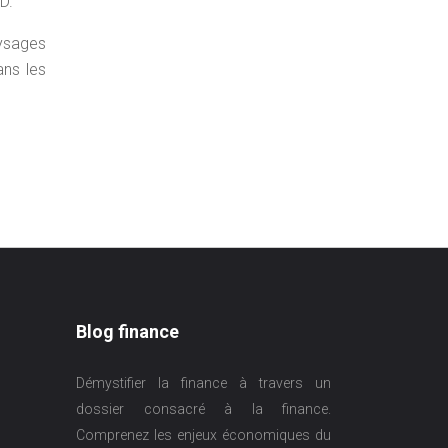
D.
aysages
ans les
Blog finance
Démystifier la finance à travers un
dossier consacré à la finance.
Comprenez les enjeux économiques du