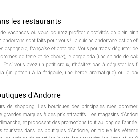
ns les restaurants
de vacances où vous pourrez profiter d’activités en plein air 
s andorrans sont faits pour vous ! La cuisine andorrane est en ef
ines espagnole, française et catalane. Vous pourrez y déguster de
e pommes de terre et de choux), le cargolada (une salade de ca
r). Et si vous avez un petit creux, n’hésitez pas à déguster les
a (un gâteau à la farigoule, une herbe aromatique) ou le pa
outiques d'Andorre
eurs de shopping. Les boutiques des principales rues commer
 de grandes marques à des prix attractifs. Les magasins d'Andor
 dimanche, et proposent des promotions tout au long de l'année
es touristes dans les boutiques d'Andorre, on trouve les vêtem