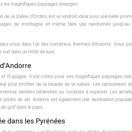
 les magnifiques paysages enneigés.
l de la Vallée d'Ordino est un endroit idéal pour une belle pro
sages de montagne, et même faire une randonnée jusqu'au 
rendez-vous dans l'un des nombreux thermes d'Andorre. Vous po
 nuit dans un hôtel de luxe.
 d'Andorre
e et l'Espagne. Il est connu pour ses magnifiques paysages natu
 idéal pour profiter de la beauté de la nature. Les randonnées d
nombreux sentiers pédestres ou cyclistes à explorer. Les amat
s pistes de ski. Andorre est également une destination populai
s de golf dans le pays.
née dans les Pyrénées
ou de la randonnée. Les Pyrénées sont une chaîne de montagnes