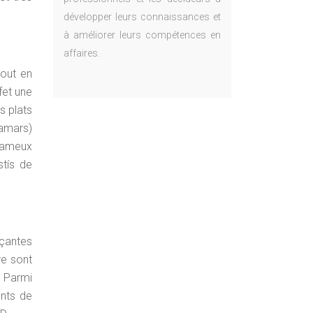
développer leurs connaissances et
à améliorer leurs compétences en
affaires.
tout en
fet une
s plats
lamars)
 fameux
stís de
çantes
re sont
. Parmi
ents de