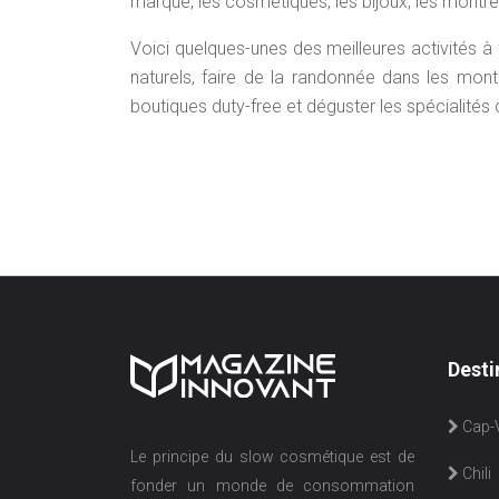
marque, les cosmétiques, les bijoux, les montres, 
Voici quelques-unes des meilleures activités à
naturels, faire de la randonnée dans les mon
boutiques duty-free et déguster les spécialités c
Desti
Cap-V
Le principe du slow cosmétique est de
Chili
fonder un monde de consommation