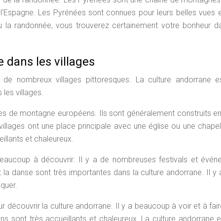
 l'Espagne. Les Pyrénées sont connues pour leurs belles vues e
u la randonnée, vous trouverez certainement votre bonheur d
 dans les villages
e nombreux villages pittoresques. La culture andorrane es
 les villages.
ges de montagne européens. Ils sont généralement construits en
 villages ont une place principale avec une église ou une chapel
illants et chaleureux.
a beaucoup à découvrir. Il y a de nombreuses festivals et évé
t la danse sont très importantes dans la culture andorrane. Il y 
quer.
r découvrir la culture andorrane. Il y a beaucoup à voir et à fai
ans sont très accueillants et chaleureux. La culture andorrane e