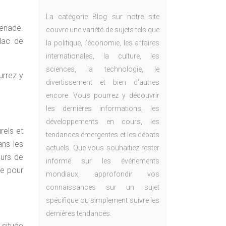
La catégorie Blog sur notre site
menade.
couvre une variété de sujets tels que
lac de
la politique, l’économie, les affaires
internationales, la culture, les
sciences, la technologie, le
urrez y
divertissement et bien d’autres
encore. Vous pourrez y découvrir
les dernières informations, les
développements en cours, les
rels et
tendances émergentes et les débats
ans les
actuels. Que vous souhaitiez rester
eurs de
informé sur les événements
re pour
mondiaux, approfondir vos
connaissances sur un sujet
spécifique ou simplement suivre les
dernières tendances.
 située